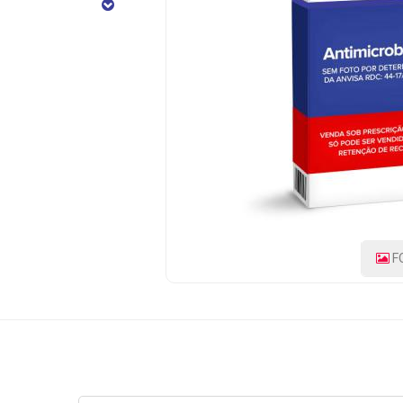
CÓDIGO
DO
PRODUTO:
7896226500423
|
MARCA:
ROCHE
F