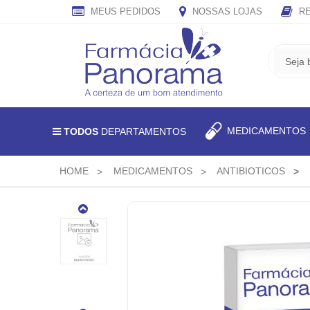
MEUS PEDIDOS
NOSSAS LOJAS
RE
CADASTRE
SEU
E-
MAIL
E
MEDICAMENTO
TODOS
DEPARTAMENTOS
RECEBA
TODAS
AS
HOME
MEDICAMENTOS
ANTIBIOTICOS
PROMOÇÕES
EXCLUSIVAS.
BACTRIM
80MG/ML
+
16MG
100ML