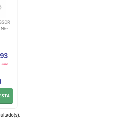
SSOR
 NE-
,93
 Juros
ESTA
sultado(s).