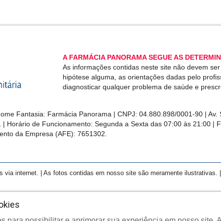
A FARMÁCIA PANORAMA SEGUE AS DETERMIN
As informações contidas neste site não devem se
hipótese alguma, as orientações dadas pelo profi
diagnosticar qualquer problema de saúde e presc
me Fantasia: Farmácia Panorama | CNPJ: 04.880.898/0001-90 | Av. S
1 | Horário de Funcionamento: Segunda a Sexta das 07:00 às 21:00 | 
ento da Empresa (AFE): 7651302.
a internet. | As fotos contidas em nosso site são meramente ilustrativas. | 
okies
s para possibilitar e aprimorar sua experiência em nosso site