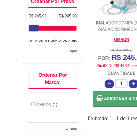
Ordenar Por Preço
R$ 245,93
R$ 245,93
INALADOR COMPRE
INALAKIDS OMRON
C703 BIVOLT
OMRON
De R$
245,93
Até: R$
245.9305
DE: R$ 289,33
Limpar
R$ 245
POR:
Ou 6X
De
R$ 40,99
Sem
QUANTIDADE
Ordenar Por
Marca:
ADICIONAR
A C
OMRON (1)
Exibindo: 1 - 1 de 1 re
Limpar