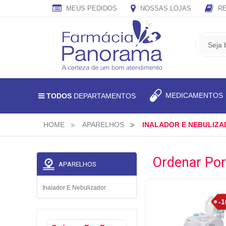
MEUS PEDIDOS
NOSSAS LOJAS
RE
CADASTRE
SEU
E-
MAIL
E
MEDICAMENTO
TODOS
DEPARTAMENTOS
RECEBA
TODAS
AS
HOME
APARELHOS
INALADOR E NEBULIZ
PROMOÇÕES
EXCLUSIVAS.
Ordenar Por
APARELHOS
Inalador E Nebulizador