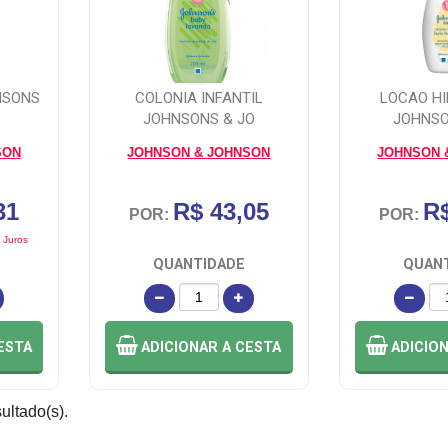
NSONS
COLONIA INFANTIL
LOCAO H
JOHNSONS & JO
JOHNSO
SON
JOHNSON & JOHNSON
JOHNSON 
31
R$ 43,05
R$
POR:
POR:
 Juros
QUANTIDADE
QUAN
ESTA
ADICIONAR
A CESTA
ADICIO
sultado(s).