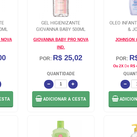
TE
GEL HIGIENIZANTE
OLEO INFAN
60ML
GIOVANNA BABY 500ML
& J
 NOVA
GIOVANNA BABY PRO NOVA
JOHNSON 
IND.
00
R$ 25,02
R$
POR:
POR:
Ou 2X
De
R$ 
QUANTIDADE
QUAN
ESTA
ADICIONAR
A CESTA
ADICIO