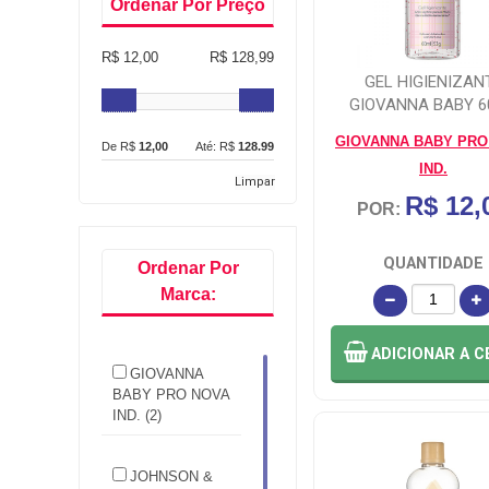
Ordenar Por Preço
R$ 12,00
R$ 128,99
GEL HIGIENIZAN
GIOVANNA BABY 
GIOVANNA BABY PRO
De R$
12,00
Até: R$
128.99
IND.
Limpar
R$ 12,
POR:
QUANTIDADE
Ordenar Por
Marca:
ADICIONAR
A C
GIOVANNA
BABY PRO NOVA
IND. (2)
JOHNSON &