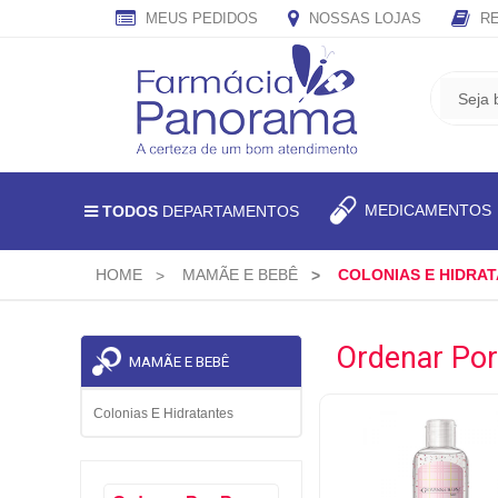
MEUS PEDIDOS
NOSSAS LOJAS
RE
CADASTRE
SEU
E-
MAIL
E
MEDICAMENTO
TODOS
DEPARTAMENTOS
RECEBA
TODAS
AS
HOME
MAMÃE E BEBÊ
COLONIAS E HIDRA
PROMOÇÕES
EXCLUSIVAS.
Ordenar Por
MAMÃE E BEBÊ
Colonias E Hidratantes