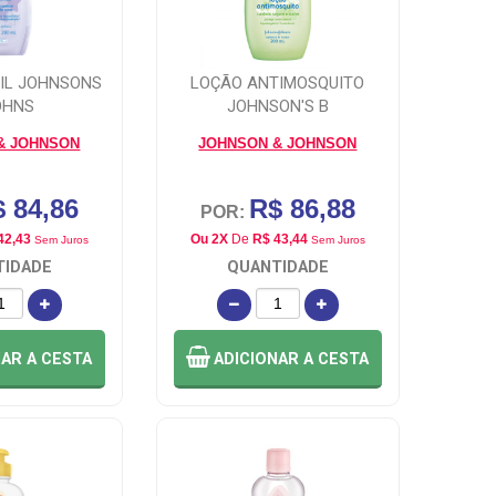
TIL JOHNSONS
LOÇÃO ANTIMOSQUITO
OHNS
JOHNSON'S B
& JOHNSON
JOHNSON & JOHNSON
 84,86
R$ 86,88
POR:
42,43
Ou 2X
De
R$ 43,44
Sem Juros
Sem Juros
TIDADE
QUANTIDADE
NAR
A CESTA
ADICIONAR
A CESTA