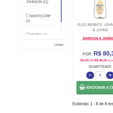
JOHNSON (11)
MANTECORP
(1)
OLEO INFANTIL JOH
& JOHNS
MURIEL (2)
JOHNSON & JOHN
Limpar
R$ 80,
POR:
Ou 2X
De
R$ 40,16
Sem
QUANTIDADE
ADICIONAR
A C
Exibindo: 1 - 8 de 8 re