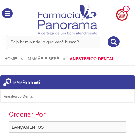
00
MINHA
CESTA
R$
0,00
HOME
MAMÃE E BEBÊ
ANESTESICO DENTAL
MAMÃE E BEBÊ
Anestesico Dental
Ordenar Por: