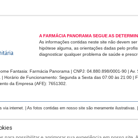
A FARMÁCIA PANORAMA SEGUE AS DETERMIN
As informações contidas neste site não devem se
hipótese alguma, as orientações dadas pelo profi
diagnosticar qualquer problema de saúde e presc
me Fantasia: Farmácia Panorama | CNPJ: 04.880.898/0001-90 | Av. S
1 | Horário de Funcionamento: Segunda a Sexta das 07:00 às 21:00 | 
ento da Empresa (AFE): 7651302.
a internet. | As fotos contidas em nosso site são meramente ilustrativas. | 
okies
s para possibilitar e aprimorar sua experiência em nosso site