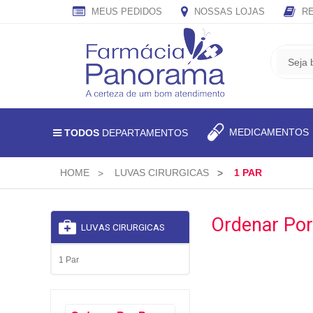
MEUS PEDIDOS
NOSSAS LOJAS
RE
CADASTRE
SEU
E-
MAIL
E
MEDICAMENTO
TODOS
DEPARTAMENTOS
RECEBA
TODAS
AS
HOME
LUVAS CIRURGICAS
1 PAR
PROMOÇÕES
EXCLUSIVAS.
Ordenar Por
LUVAS CIRURGICAS
1 Par