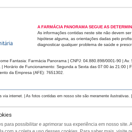
A FARMÁCIA PANORAMA SEGUE AS DETERMIN
As informações contidas neste site não devem se
hipótese alguma, as orientações dadas pelo profi
diagnosticar qualquer problema de saúde e presc
me Fantasia: Farmácia Panorama | CNPJ: 04.880.898/0001-90 | Av. S
1 | Horário de Funcionamento: Segunda a Sexta das 07:00 às 21:00 | 
ento da Empresa (AFE): 7651302.
a internet. | As fotos contidas em nosso site são meramente ilustrativas. | 
okies
s para possibilitar e aprimorar sua experiência em nosso site
yright © 2022 Farmácia Panorama - Todos os direitos reserva
a com a coleta e uso desses cookies.
Para saber mais, visite 