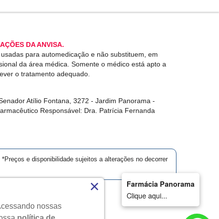
AÇÕES DA ANVISA.
r usadas para automedicação e não substituem, em
ssional da área médica. Somente o médico está apto a
rever o tratamento adequado.
enador Atílio Fontana, 3272 - Jardim Panorama -
Farmacêutico Responsável: Dra. Patrícia Fernanda
*Preços e disponibilidade sujeitos a alterações no decorrer
×
Farmácia Panorama
Clique aqui...
. Acessando nossas
dos.
nossa
política de