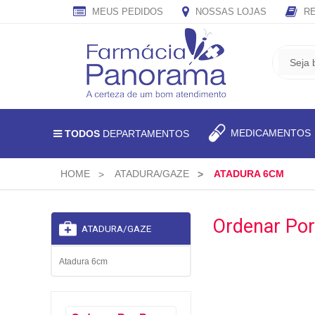
MEUS PEDIDOS
NOSSAS LOJAS
RE
CADASTRE
SEU
E-
MAIL
E
MEDICAMENTO
TODOS
DEPARTAMENTOS
RECEBA
TODAS
AS
HOME
ATADURA/GAZE
ATADURA 6CM
PROMOÇÕES
EXCLUSIVAS.
Ordenar Por
ATADURA/GAZE
Atadura 6cm