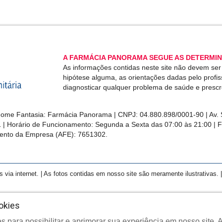
A FARMÁCIA PANORAMA SEGUE AS DETERMIN
As informações contidas neste site não devem se
hipótese alguma, as orientações dadas pelo profi
diagnosticar qualquer problema de saúde e presc
me Fantasia: Farmácia Panorama | CNPJ: 04.880.898/0001-90 | Av. S
1 | Horário de Funcionamento: Segunda a Sexta das 07:00 às 21:00 | 
ento da Empresa (AFE): 7651302.
a internet. | As fotos contidas em nosso site são meramente ilustrativas. | 
okies
s para possibilitar e aprimorar sua experiência em nosso site