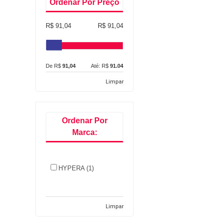
Ordenar Por Preço
R$ 91,04
R$ 91,04
De R$
91,04
Até: R$
91.04
Limpar
Ordenar Por
Marca:
HYPERA (1)
Limpar