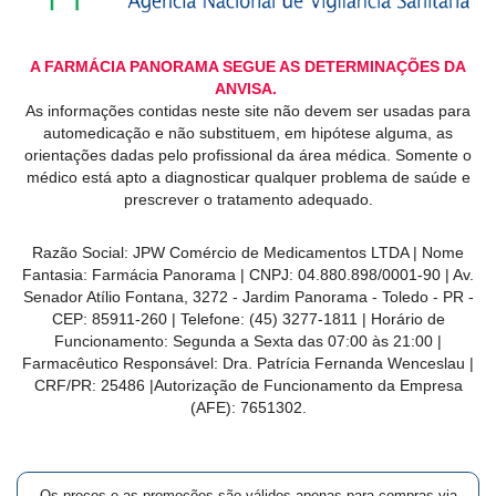
A FARMÁCIA PANORAMA SEGUE AS DETERMINAÇÕES DA
ANVISA.
As informações contidas neste site não devem ser usadas para
automedicação e não substituem, em hipótese alguma, as
orientações dadas pelo profissional da área médica. Somente o
médico está apto a diagnosticar qualquer problema de saúde e
prescrever o tratamento adequado.
Razão Social: JPW Comércio de Medicamentos LTDA | Nome
Fantasia: Farmácia Panorama | CNPJ: 04.880.898/0001-90 | Av.
Senador Atílio Fontana, 3272 - Jardim Panorama - Toledo - PR -
CEP: 85911-260 | Telefone: (45) 3277-1811 | Horário de
Funcionamento: Segunda a Sexta das 07:00 às 21:00 |
Farmacêutico Responsável: Dra. Patrícia Fernanda Wenceslau |
CRF/PR: 25486 |Autorização de Funcionamento da Empresa
(AFE): 7651302.
Os preços e as promoções são válidos apenas para compras via