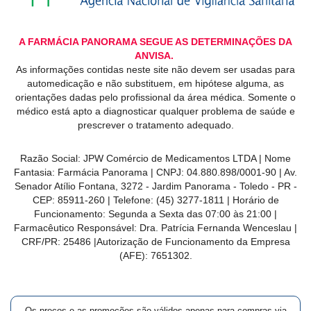
A FARMÁCIA PANORAMA SEGUE AS DETERMINAÇÕES DA
ANVISA.
As informações contidas neste site não devem ser usadas para
automedicação e não substituem, em hipótese alguma, as
orientações dadas pelo profissional da área médica. Somente o
médico está apto a diagnosticar qualquer problema de saúde e
prescrever o tratamento adequado.
Razão Social: JPW Comércio de Medicamentos LTDA | Nome
Fantasia: Farmácia Panorama | CNPJ: 04.880.898/0001-90 | Av.
Senador Atílio Fontana, 3272 - Jardim Panorama - Toledo - PR -
CEP: 85911-260 | Telefone: (45) 3277-1811 | Horário de
Funcionamento: Segunda a Sexta das 07:00 às 21:00 |
Farmacêutico Responsável: Dra. Patrícia Fernanda Wenceslau |
CRF/PR: 25486 |Autorização de Funcionamento da Empresa
(AFE): 7651302.
Os preços e as promoções são válidos apenas para compras via