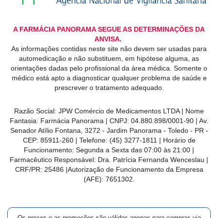
A FARMÁCIA PANORAMA SEGUE AS DETERMINAÇÕES DA
ANVISA.
As informações contidas neste site não devem ser usadas para
automedicação e não substituem, em hipótese alguma, as
orientações dadas pelo profissional da área médica. Somente o
médico está apto a diagnosticar qualquer problema de saúde e
prescrever o tratamento adequado.
Razão Social: JPW Comércio de Medicamentos LTDA | Nome
Fantasia: Farmácia Panorama | CNPJ: 04.880.898/0001-90 | Av.
Senador Atílio Fontana, 3272 - Jardim Panorama - Toledo - PR -
CEP: 85911-260 | Telefone: (45) 3277-1811 | Horário de
Funcionamento: Segunda a Sexta das 07:00 às 21:00 |
Farmacêutico Responsável: Dra. Patrícia Fernanda Wenceslau |
CRF/PR: 25486 |Autorização de Funcionamento da Empresa
(AFE): 7651302.
Os preços e as promoções são válidos apenas para compras via