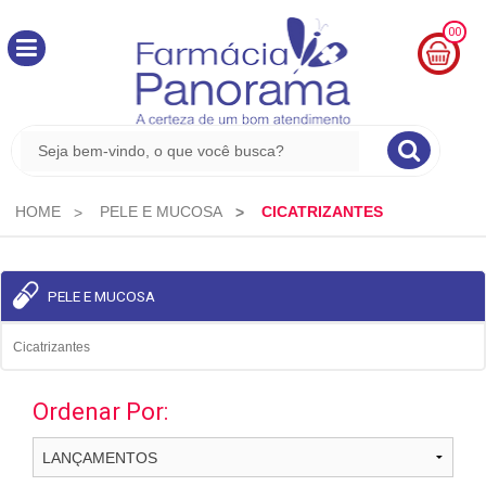
00
MINHA
CESTA
R$
0,00
HOME
PELE E MUCOSA
CICATRIZANTES
PELE E MUCOSA
Cicatrizantes
Ordenar Por: