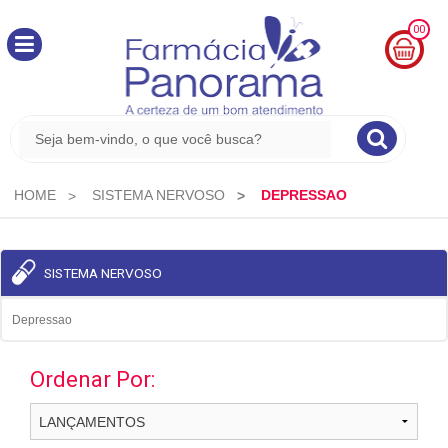
00
MINHA
CESTA
R$
0,00
HOME
SISTEMA NERVOSO
DEPRESSAO
SISTEMA NERVOSO
Depressao
Ordenar Por: