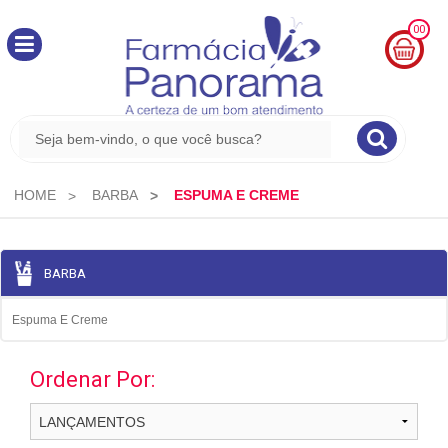
00
MINHA
CESTA
R$
0,00
HOME
BARBA
ESPUMA E CREME
BARBA
Espuma E Creme
Ordenar Por: