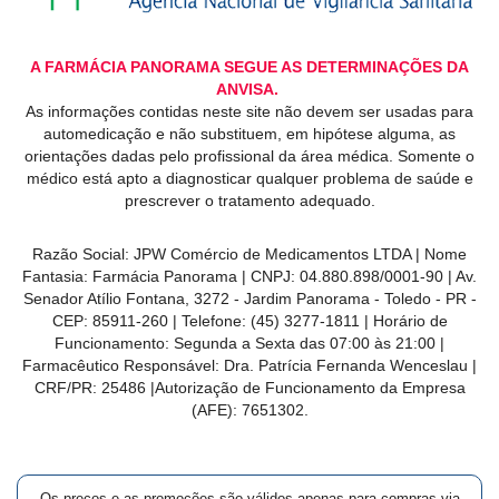
A FARMÁCIA PANORAMA SEGUE AS DETERMINAÇÕES DA
ANVISA.
As informações contidas neste site não devem ser usadas para
automedicação e não substituem, em hipótese alguma, as
orientações dadas pelo profissional da área médica. Somente o
médico está apto a diagnosticar qualquer problema de saúde e
prescrever o tratamento adequado.
Razão Social: JPW Comércio de Medicamentos LTDA | Nome
Fantasia: Farmácia Panorama | CNPJ: 04.880.898/0001-90 | Av.
Senador Atílio Fontana, 3272 - Jardim Panorama - Toledo - PR -
CEP: 85911-260 | Telefone: (45) 3277-1811 | Horário de
Funcionamento: Segunda a Sexta das 07:00 às 21:00 |
Farmacêutico Responsável: Dra. Patrícia Fernanda Wenceslau |
CRF/PR: 25486 |Autorização de Funcionamento da Empresa
(AFE): 7651302.
Os preços e as promoções são válidos apenas para compras via