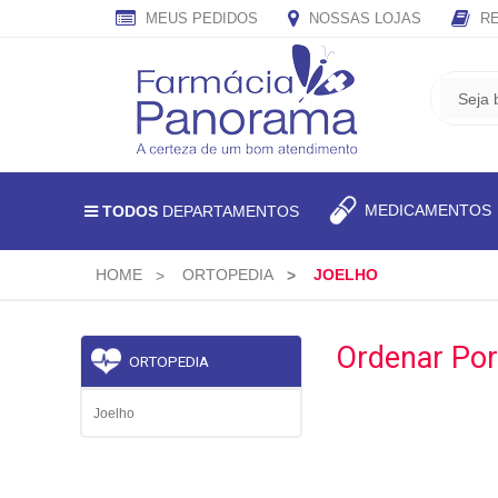
MEUS PEDIDOS
NOSSAS LOJAS
RE
CADASTRE
SEU
E-
MAIL
E
MEDICAMENTO
TODOS
DEPARTAMENTOS
RECEBA
TODAS
AS
HOME
ORTOPEDIA
JOELHO
PROMOÇÕES
EXCLUSIVAS.
Ordenar Por
ORTOPEDIA
Joelho