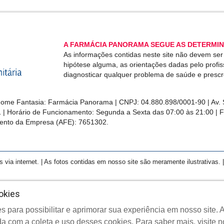
A FARMÁCIA PANORAMA SEGUE AS DETERMIN
As informações contidas neste site não devem se
hipótese alguma, as orientações dadas pelo profi
diagnosticar qualquer problema de saúde e presc
me Fantasia: Farmácia Panorama | CNPJ: 04.880.898/0001-90 | Av. S
1 | Horário de Funcionamento: Segunda a Sexta das 07:00 às 21:00 | 
ento da Empresa (AFE): 7651302.
a internet. | As fotos contidas em nosso site são meramente ilustrativas. | 
okies
s para possibilitar e aprimorar sua experiência em nosso site
yright © 2022 Farmácia Panorama - Todos os direitos reserva
a com a coleta e uso desses cookies.
Para saber mais, visite 