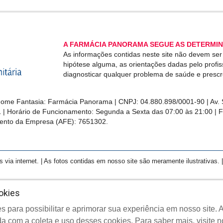
A FARMÁCIA PANORAMA SEGUE AS DETERMIN
As informações contidas neste site não devem se
hipótese alguma, as orientações dadas pelo profi
diagnosticar qualquer problema de saúde e presc
me Fantasia: Farmácia Panorama | CNPJ: 04.880.898/0001-90 | Av. S
1 | Horário de Funcionamento: Segunda a Sexta das 07:00 às 21:00 | 
ento da Empresa (AFE): 7651302.
a internet. | As fotos contidas em nosso site são meramente ilustrativas. | 
okies
s para possibilitar e aprimorar sua experiência em nosso site
yright © 2022 Farmácia Panorama - Todos os direitos reserva
a com a coleta e uso desses cookies.
Para saber mais, visite 