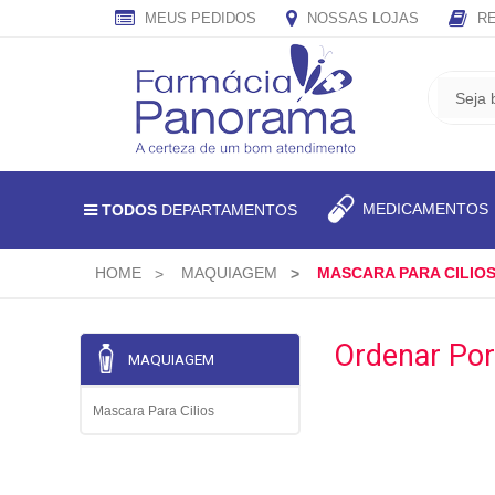
MEUS PEDIDOS
NOSSAS LOJAS
RE
CADASTRE
SEU
E-
MAIL
E
MEDICAMENTO
TODOS
DEPARTAMENTOS
RECEBA
TODAS
AS
HOME
MAQUIAGEM
MASCARA PARA CILIO
PROMOÇÕES
EXCLUSIVAS.
Ordenar Por
MAQUIAGEM
Mascara Para Cilios