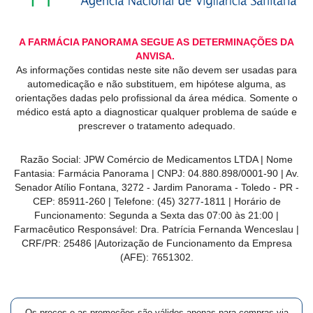
A FARMÁCIA PANORAMA SEGUE AS DETERMINAÇÕES DA
ANVISA.
As informações contidas neste site não devem ser usadas para
automedicação e não substituem, em hipótese alguma, as
orientações dadas pelo profissional da área médica. Somente o
médico está apto a diagnosticar qualquer problema de saúde e
prescrever o tratamento adequado.
Razão Social: JPW Comércio de Medicamentos LTDA | Nome
Fantasia: Farmácia Panorama | CNPJ: 04.880.898/0001-90 | Av.
Senador Atílio Fontana, 3272 - Jardim Panorama - Toledo - PR -
CEP: 85911-260 | Telefone: (45) 3277-1811 | Horário de
Funcionamento: Segunda a Sexta das 07:00 às 21:00 |
Farmacêutico Responsável: Dra. Patrícia Fernanda Wenceslau |
CRF/PR: 25486 |Autorização de Funcionamento da Empresa
(AFE): 7651302.
Os preços e as promoções são válidos apenas para compras via