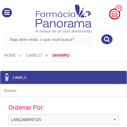
00
MINHA
CESTA
R$
0,00
HOME
CABELO
SHAMPO
CABELO
Shampo
Ordenar Por: