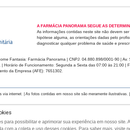
A FARMÁCIA PANORAMA SEGUE AS DETERMIN
As informações contidas neste site não devem se
hipótese alguma, as orientações dadas pelo profi
diagnosticar qualquer problema de saúde e presc
me Fantasia: Farmácia Panorama | CNPJ: 04.880.898/0001-90 | Av. S
1 | Horário de Funcionamento: Segunda a Sexta das 07:00 às 21:00 | 
ento da Empresa (AFE): 7651302.
a internet. | As fotos contidas em nosso site são meramente ilustrativas. | 
okies
s para possibilitar e aprimorar sua experiência em nosso site
yright © 2022 Farmácia Panorama - Todos os direitos reserva
a com a coleta e uso desses cookies.
Para saber mais, visite 