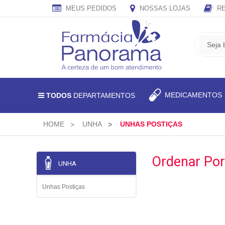
MEUS PEDIDOS
NOSSAS LOJAS
RE
CADASTRE
SEU
E-
MAIL
E
MEDICAMENTO
TODOS
DEPARTAMENTOS
RECEBA
TODAS
AS
HOME
UNHA
UNHAS POSTIÇAS
PROMOÇÕES
EXCLUSIVAS.
Ordenar Por
UNHA
Unhas Postiças