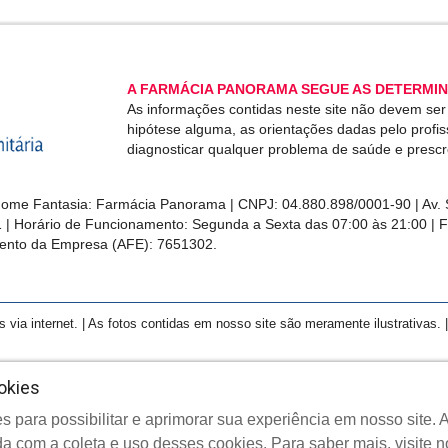
A FARMÁCIA PANORAMA SEGUE AS DETERMIN
As informações contidas neste site não devem se
hipótese alguma, as orientações dadas pelo profi
diagnosticar qualquer problema de saúde e presc
me Fantasia: Farmácia Panorama | CNPJ: 04.880.898/0001-90 | Av. S
1 | Horário de Funcionamento: Segunda a Sexta das 07:00 às 21:00 | 
ento da Empresa (AFE): 7651302.
a internet. | As fotos contidas em nosso site são meramente ilustrativas. | 
okies
s para possibilitar e aprimorar sua experiência em nosso site
yright © 2022 Farmácia Panorama - Todos os direitos reserva
a com a coleta e uso desses cookies.
Para saber mais, visite 