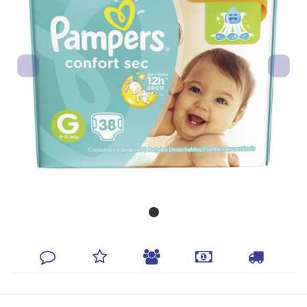
DEIXE
MINHA
INDIQUE
FORMAS
CALCULAR
SEU
LISTA
AO
DE
FRETE
COMENTÁRIO
DE
AMIGO
PAGAMENTO
DESEJOS