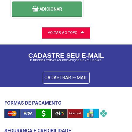
IONAR
ADICIONAR
VOLTAR AO TOPO
CADASTRE SEU E-MAIL
E RECEBA TODAS AS PROMOÇÕES EXCLUSIVAS.
CADASTRAR E-MAIL
FORMAS DE PAGAMENTO
SEGURANÇA E CREDIBILIDADE