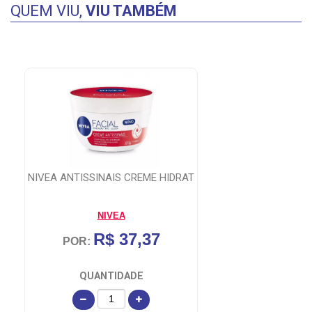
QUEM VIU,
VIU TAMBÉM
S CREME HIDRAT
BIO EXTRATUS MAIS LISO S
A
BIO EXTRATUS COSM NAT. 
37,37
R$ 64,62
POR:
DADE
QUANTIDADE