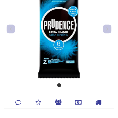
DEIXE
MINHA
INDIQUE
FORMAS
CALCULAR
SEU
LISTA
AO
DE
FRETE
COMENTÁRIO
DE
AMIGO
PAGAMENTO
DESEJOS